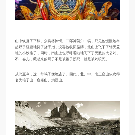
山中恢复了平静。众兵将惊愕。二郎神莞尔一笑，只见他慢慢地举
起双手轻轻地挠了挠手指，没容他收回胳膊，北山上飞下了铺天盖
地的小铁锥子，同时，南山上也呼呼啦啦地飞下了无数的大公鸡。
不一会儿，藏起来的蝎子不是被锥子摸死，就是被鸡咬死。
从此至今，这一带蝎子便绝迹了。因此，北、中、南三座山依次得
名为锥子山、窟窿山、鸡冠山。