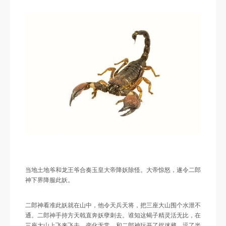
当地土地爷和龙王爷合奏玉皇大帝降妖除怪。大帝惊怒，遂令二郎
神下界降服此妖。
二郎神看准此妖就在山中，他令天兵天将，把三座大山围个水泄不
通。二郎神手持方天戟直奔妖孽刺去。谁知这蝎子精灵活无比，在
三座大山上飞来飞去，变化无常，和二郎神玩开了捉迷藏。逗了半