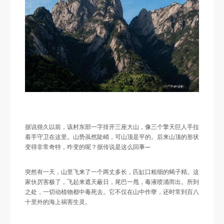
据说很久以前，该村东部一字排开三座大山，像三个擎天巨人手拉
着手守卫在这里。山势虽然陡峭，可山顶是平的。后来山顶的形状
变得非常奇特，咋变的呢？据传说是这么回事—
突然有一天，山里飞来了一个两丈多长，匹缸口粗细的蝎子精。这
家伙厉害极了，飞起来遮天蔽日，尾巴一甩，毒液喷涌而出。所到
之处，一切动植物都中毒死去。它不仅在山中作孽，还时常到百八
十里外的海上祸害生灵。