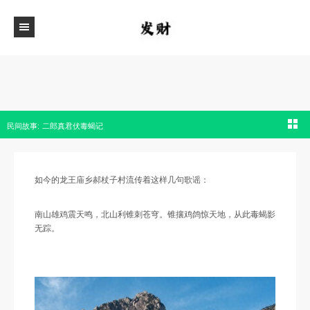
民间故事: 二郎真君伏毒蝎记
如今的龙王庙乡郝杖子村流传着这样几句歌谣：
南山雄鸡震天鸣，北山利锥刺苍穹。锥攘鸡鸽惊天地，从此毒蝎影
无踪。