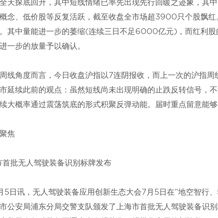
全天探底回升，其中短线情绪已率先出现先行回暖之迹象，其中
概念、低价股等反复活跃，截至收盘全市场超3900只个股飘
。其中量能进一步的萎缩(连续三日不足6000亿元)，而红利
进一步的放量予以确认。
周线角度而言，今日收盘沪指以7连阴报收，而上一次的沪指周线
市延续此前的观点：虽然短线尚未出现明确的止跌反转信号，不
续大概率通过震荡筑底的形式积聚反弹动能。届时重点留意能够
聚焦
市首批无人驾驶装备识别标牌发布
月5日讯，无人驾驶装备应用创新生态大会7月5日在“地空智行、
市公安局浦东分局交警支队颁发了上海市首批无人驾驶装备识别