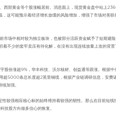
、西部黄金等个股涨幅居前。消息面上，现货黄金盘中站上236
降温，这可能预示着经济增长放缓的风险增加，增强了市场对美联
前市场中相对较为独立板块，也被部分活跃资金赋予了短期避险
累积着不少的套牢卖压有待化解，在没有出现连续放量上攻的背景
神宇股份涨超9%，华丰科技、沃尔核材、创益通等跟涨。根据中
共使用超5000条总长度超2英里铜缆，根据产业链调研信息，安费
持续加强。
确定性较强相应核心标的始终维持着较强的韧性。那么在目前短线
个科技股方向做多信心的恢复。