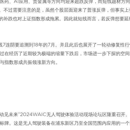
医药、AI应用、贵金属等方向均迎来超跌反弹，而短线题材方
红。不过需要注意的是，虽然个股层面迎来了普涨反弹，但事实上
股的补跌也对上证指数形成拖累。因此就短线而言，若反弹想要延
7连阴要追溯到18年的7月。并且此后也展开了一轮动修复性行
过在经历了近期较为极端的缩量下跌后，市场进一步下探的空间
与指数形成共振领涨新方向。
动见未来”2024WAIC无人驾驶体验活动现场论坛区隆重召开
标牌。这是无人驾驶装备在浦东新区乃至全国范围内应用的一个