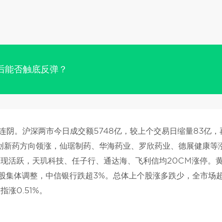
后能否触底反弹？
连阴。沪深两市今日成交额5748亿，较上个交易日缩量83亿，
，创新药方向领涨，仙琚制药、华海药业、罗欣药业、德展健康等
表现活跃，天玑科技、任子行、通达海、飞利信均20CM涨停。
股集体调整，中信银行跌超3%。总体上个股涨多跌少，全市场
涨0.51%。