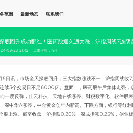
务范围
最新动态
联系我们
探底回升成功翻红！医药股迎久违大涨，沪指周线7连阴
4-08-23 21:42 点击次数：194
月5日讯，市场全天探底回升，三大指数涨跌不一，沪指周线收7
连续3个交易日不足6000亿。盘面上，医药股午后集体走强
方向一度反弹，佳云科技、天地在线涨停。财税数字化、软件股
，深中华A涨停，中金黄金创年内新高。下跌方面，银行等红利
只个股上涨。截至收盘，沪指跌0.26%，深成指涨0.25%，创业板指