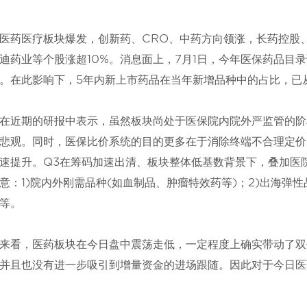
医药医疗板块爆发，创新药、CRO、中药方向领涨，长药控股
迪药业等个股涨超10%。消息面上，7月1日，今年医保药品目
。在此影响下，5年内新上市药品在当年新增品种中的占比，已从20
在近期的研报中表示，虽然板块尚处于医保院内院外严监管的阶
悲观。同时，医保比价系统的目的更多在于消除终端不合理定价
速提升。Q3在筹码加速出清、板块整体低基数背景下，叠加医
意：1)院内外刚需品种(如血制品、肿瘤特效药等)；2)出海弹性
等。
来看，医药板块在今日盘中震荡走低，一定程度上确实带动了双
并且也没有进一步吸引到增量资金的进场跟随。因此对于今日医