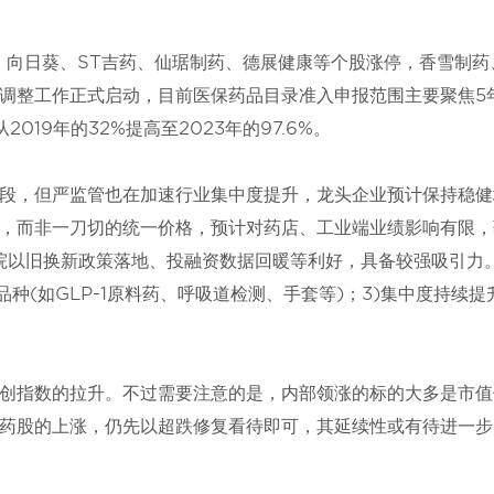
、向日葵、ST吉药、仙琚制药、德展健康等个股涨停，香雪制药
录调整工作正式启动，目前医保药品目录准入申报范围主要聚焦5
19年的32%提高至2023年的97.6%。
段，但严监管也在加速行业集中度提升，龙头企业预计保持稳健
，而非一刀切的统一价格，预计对药店、工业端业绩影响有限，
院以旧换新政策落地、投融资数据回暖等利好，具备较强吸引力
品种(如GLP-1原料药、呼吸道检测、手套等)；3)集中度持续提
创指数的拉升。不过需要注意的是，内部领涨的标的大多是市值
药股的上涨，仍先以超跌修复看待即可，其延续性或有待进一步