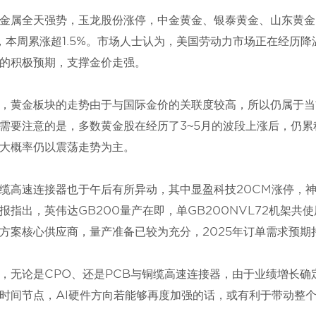
金属全天强势，玉龙股份涨停，中金黄金、银泰黄金、山东黄金
，本周累涨超1.5%。市场人士认为，美国劳动力市场正在经历
的积极预期，支撑金价走强。
，黄金板块的走势由于与国际金价的关联度较高，所以仍属于当
需要注意的是，多数黄金股在经历了3~5月的波段上涨后，仍
大概率仍以震荡走势为主。
缆高速连接器也于午后有所异动，其中显盈科技20CM涨停，
报指出，英伟达GB200量产在即，单GB200NVL72机架
方案核心供应商，量产准备已较为充分，2025年订单需求预期
，无论是CPO、还是PCB与铜缆高速连接器，由于业绩增长
时间节点，AI硬件方向若能够再度加强的话，或有利于带动整