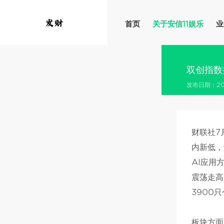
首页
关于安信11娱乐
业
双创指数
发布日期：202
财联社7
内新低，
AI应用
震荡走高
3900
板块方面